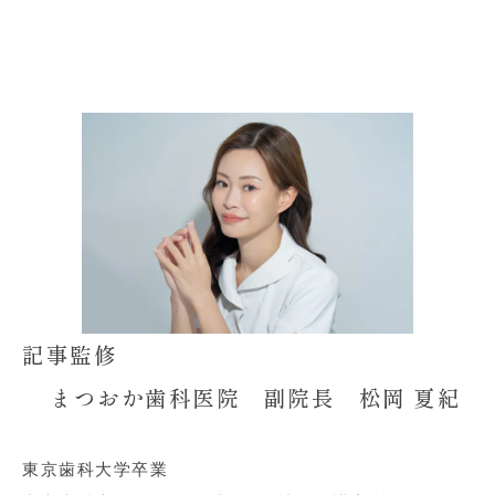
a
i
o
a
c
n
c
t
e
e
k
e
b
e
n
o
t
a
o
k
記事監修
まつおか歯科医院 副院長 松岡 夏紀
東京歯科大学卒業