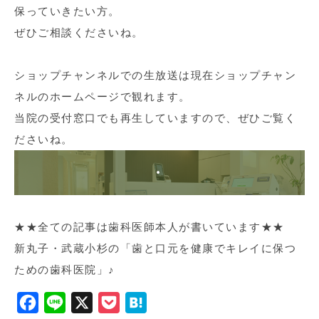
保っていきたい方。
ぜひご相談くださいね。
ショップチャンネルでの生放送は現在ショップチャン
ネルのホームページで観れます。
当院の受付窓口でも再生していますので、ぜひご覧く
ださいね。
・
★★全ての記事は歯科医師本人が書いています★★
新丸子・武蔵小杉の「歯と口元を健康でキレイに保つ
ための歯科医院」♪
F
L
X
P
H