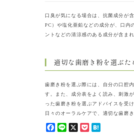
口臭が気になる場合は、抗菌成分が含
PC）や塩化亜鉛などの成分が、口内
ントなどの清涼感のある成分が含ま
適切な歯磨き粉を選ぶた
歯磨き粉を選ぶ際には、自分の口腔
す。また、成分表をよく読み、刺激
った歯磨き粉を選ぶアドバイスを受
日々のオーラルケアで、適切な歯磨
F
L
X
P
H