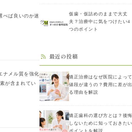
仮歯・仮詰めのままで大丈
選べば良いのか迷
夫？治療中に気をつけたい4
つのポイント
最近の投稿
エナメル質を強化
矯正治療はなぜ医院によっ
ッ素が含まれてい
値段が違うの？費用に差が
る理由を解説
矯正歯科の選び方とは？後
しないために知っておきた
ポイントを解説