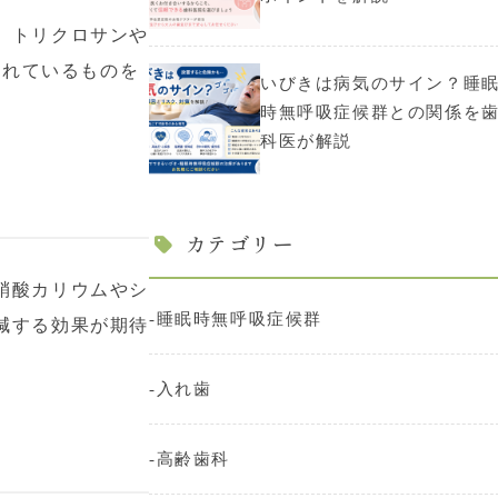
、トリクロサンや
まれているものを
いびきは病気のサイン？睡
時無呼吸症候群との関係を
科医が解説
カテゴリー
硝酸カリウムやシ
睡眠時無呼吸症候群
減する効果が期待
入れ歯
高齢歯科