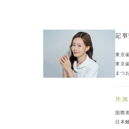
a
i
o
a
c
n
c
t
e
e
k
e
b
e
n
記事
o
t
a
o
k
東京
東京
まつ
所属
国際
日本