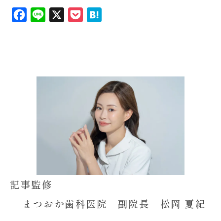
F
L
X
P
H
a
i
o
a
c
n
c
t
e
e
k
e
b
e
n
o
t
a
o
k
記事監修
まつおか歯科医院 副院長 松岡 夏紀