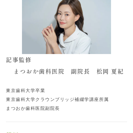
o
t
a
o
k
記事監修
まつおか歯科医院 副院長 松岡 夏紀
東京歯科大学卒業
東京歯科大学クラウンブリッジ補綴学講座所属
まつおか歯科医院副院長