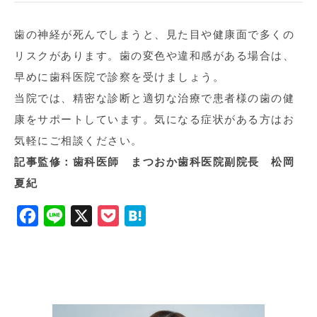
歯の神経が死んでしまうと、見た目や健康面で多くの
リスクがあります。歯の変色や違和感がある場合は、
早めに歯科医院で診察を受けましょう。
当院では、精密な診断と適切な治療で患者様の歯の健
康をサポートしています。気になる症状がある方はお
気軽にご相談ください。
記事監修：歯科医師 まつおか歯科医院副院長 松岡
夏紀
F
L
X
P
H
a
i
o
a
c
n
c
t
e
e
k
e
b
e
n