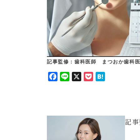
記事監修：歯科医師 まつおか歯科
F
L
X
P
H
a
i
o
a
c
n
c
t
e
e
k
e
b
e
n
記事
o
t
a
o