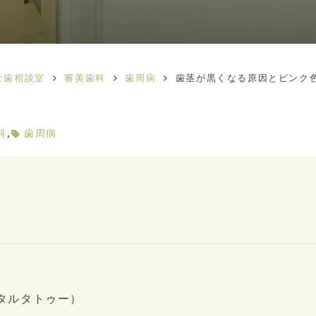
な歯相談室
審美歯科
歯周病
歯茎が黒くなる原因とピンク
,
科
歯周病
タルタトゥー）