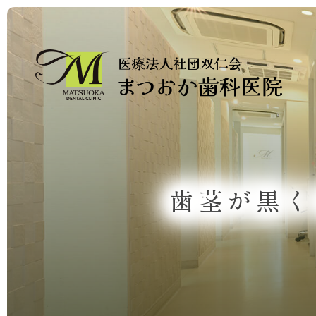
歯茎が黒く